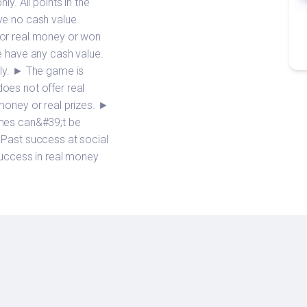
y. All points in the
ve no cash value.
for real money or won
e have any cash value.
nly. ► The game is
oes not offer real
money or real prizes. ►
ames can&#39;t be
 Past success at social
success in real money